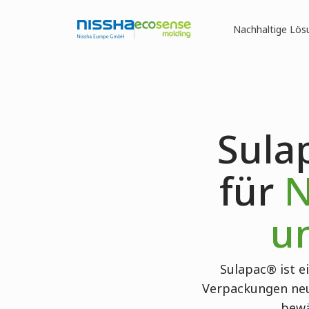
Nachhaltige Lös
Sula
für
N
u
Sulapac® ist ei
Verpackungen neu
bewä