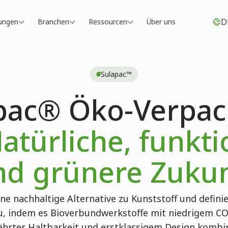
D
ungen
Branchen
Ressourcen
Über uns
Sulapac™
pac® Öko-Verpa
atürliche, funkti
nd grünere Zukun
ne nachhaltige Alternative zu Kunststoff und definie
, indem es Bioverbundwerkstoffe mit niedrigem C
hrter Haltbarkeit und erstklassigem Design kombin