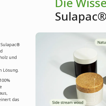
Die Wiss
Sulapac
 Sulapac®
nd
mholz und
n Lösung.
 100%
e
aus,
einert das