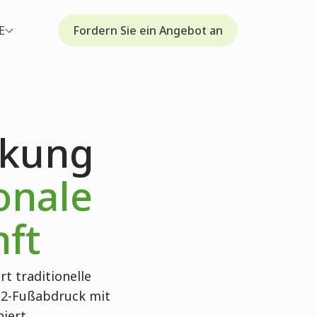
E
Fordern Sie ein Angebot an
ckung
onale
ft
rt traditionelle
O2-Fußabdruck mit
iert.