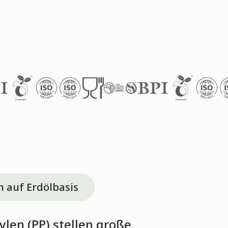
n auf Erdölbasis
len (PP) stellen große