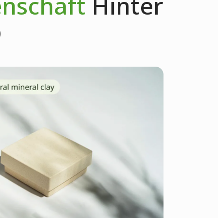
enschaft
Hinter
®