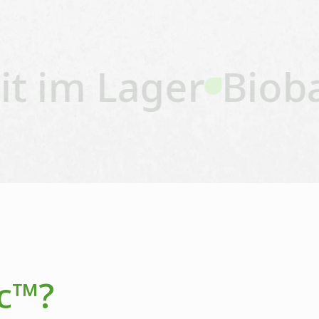
 im Lager
Biobasi
c™?