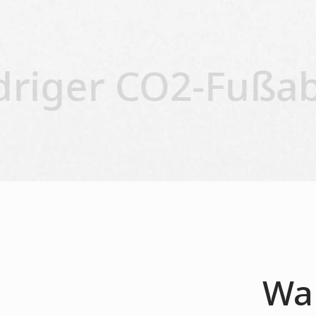
iger CO2-Fußabd
Wa