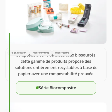
Pulp Injection
Fiber-Forming
PaperFoam®
Composée à 95 % de matériaux biosourcés,
cette gamme de produits propose des
solutions entièrement recyclables à base de
papier avec une compostabilité prouvée.
Série Biocomposite