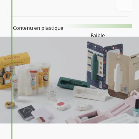
e
Contenu en plastique
Faible