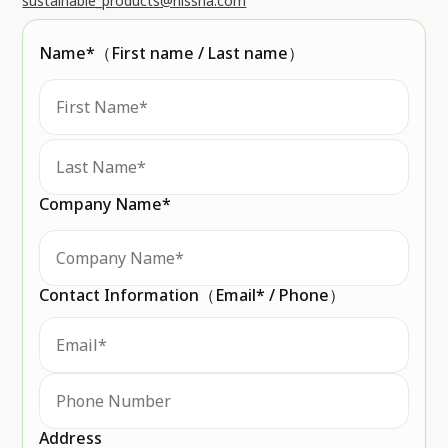
sustainable_products@nissha.com
Name
*
（First name / Last name）
Company Name
*
Contact Information
（Email
*
/ Phone）
Address